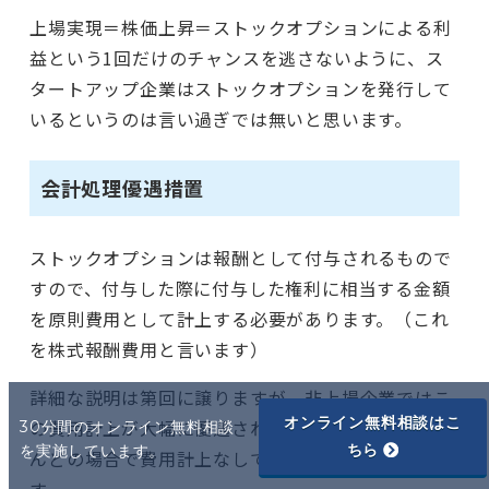
上場実現＝株価上昇＝ストックオプションによる利
益という1回だけのチャンスを逃さないように、ス
タートアップ企業はストックオプションを発行して
いるというのは言い過ぎでは無いと思います。
会計処理優遇措置
ストックオプションは報酬として付与されるもので
すので、付与した際に付与した権利に相当する金額
を原則費用として計上する必要があります。（これ
を株式報酬費用と言います）
詳細な説明は第回に譲りますが、非上場企業ではこ
オンライン無料相談はこ
の費用計上が大幅に優遇されており、実務上はほと
30分間のオンライン無料相談
ちら
を実施しています。
んどの場合で費用計上なしで発行することが出来ま
す。