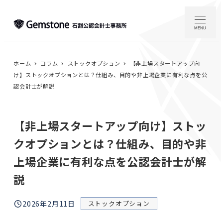
メ
イ
MENU
ン
コ
ホーム
コラム
ストックオプション
【非上場スタートアップ向
ン
け】ストックオプションとは？仕組み、目的や非上場企業に有利な点を公
テ
認会計士が解説
ン
ツ
へ
【非上場スタートアップ向け】ストッ
移
クオプションとは？仕組み、目的や非
動
上場企業に有利な点を公認会計士が解
説
カテゴリー
2026年2月11日
ストックオプション
投稿日