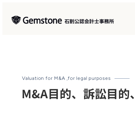
メ
イ
ン
コ
ン
テ
ン
ツ
へ
Valuation for M&A ,for legal purposes
移
M&A目的、訴訟目的
動